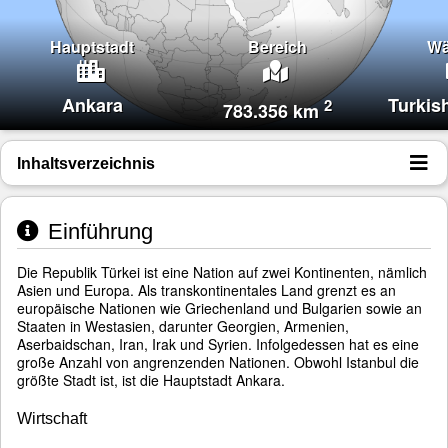
Hauptstadt
Bereich
Wä
Ankara
Turkish
2
783.356 km
Inhaltsverzeichnis
Einführung
Die Republik Türkei ist eine Nation auf zwei Kontinenten, nämlich
Asien und Europa. Als transkontinentales Land grenzt es an
europäische Nationen wie Griechenland und Bulgarien sowie an
Staaten in Westasien, darunter Georgien, Armenien,
Aserbaidschan, Iran, Irak und Syrien. Infolgedessen hat es eine
große Anzahl von angrenzenden Nationen. Obwohl Istanbul die
größte Stadt ist, ist die Hauptstadt Ankara.
Wirtschaft