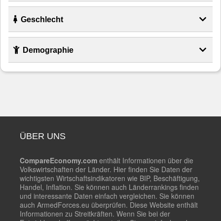
Geschlecht
Demographie
ÜBER UNS
CompareEconomy.com
enthält Informationen über die
Volkswirtschaften der Länder. Hier finden Sie Daten der
wichtigsten Wirtschaftsindikatoren wie BIP, Beschäftigung,
Handel, Inflation. Sie können auch Länderrankings finden
und interessante Daten einfach vergleichen. Sie können
auch ArmedForces.eu überprüfen. Diese Website enthält
Informationen zu Streitkräften. Wenn Sie bei der