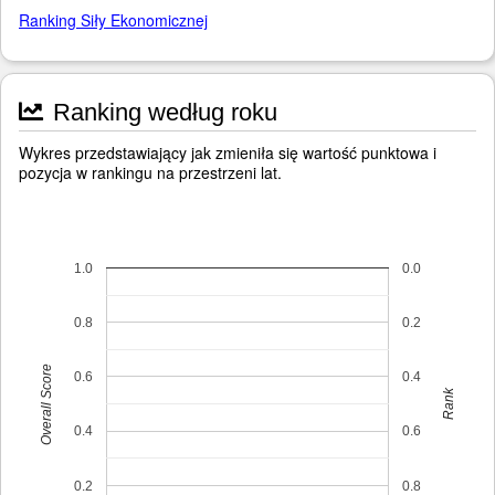
Ranking Siły Ekonomicznej
Ranking według roku
Wykres przedstawiający jak zmieniła się wartość punktowa i
pozycja w rankingu na przestrzeni lat.
1.0
0.0
0.8
0.2
Overall Score
0.6
0.4
Rank
0.4
0.6
0.2
0.8