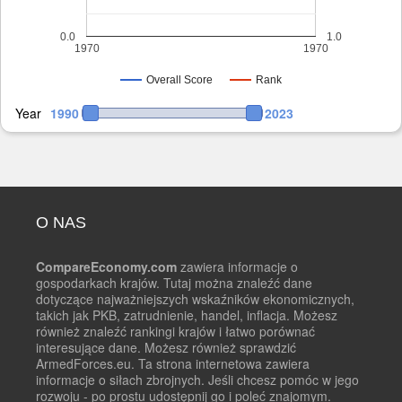
0.0
1.0
1970
1970
Overall Score
Rank
Year
1990
2023
O NAS
CompareEconomy.com
zawiera informacje o
gospodarkach krajów. Tutaj można znaleźć dane
dotyczące najważniejszych wskaźników ekonomicznych,
takich jak PKB, zatrudnienie, handel, inflacja. Możesz
również znaleźć rankingi krajów i łatwo porównać
interesujące dane. Możesz również sprawdzić
ArmedForces.eu. Ta strona internetowa zawiera
informacje o siłach zbrojnych. Jeśli chcesz pomóc w jego
rozwoju - po prostu udostępnij go i poleć znajomym.