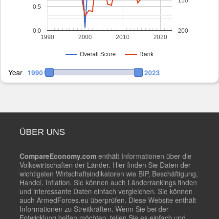
150
0.5
0.0
200
1990
2000
2010
2020
Overall Score
Rank
Year
1990
2023
ÜBER UNS
CompareEconomy.com
enthält Informationen über die
Volkswirtschaften der Länder. Hier finden Sie Daten der
wichtigsten Wirtschaftsindikatoren wie BIP, Beschäftigung,
Handel, Inflation. Sie können auch Länderrankings finden
und interessante Daten einfach vergleichen. Sie können
auch ArmedForces.eu überprüfen. Diese Website enthält
Informationen zu Streitkräften. Wenn Sie bei der
Entwicklung helfen möchten, teilen Sie es einfach und