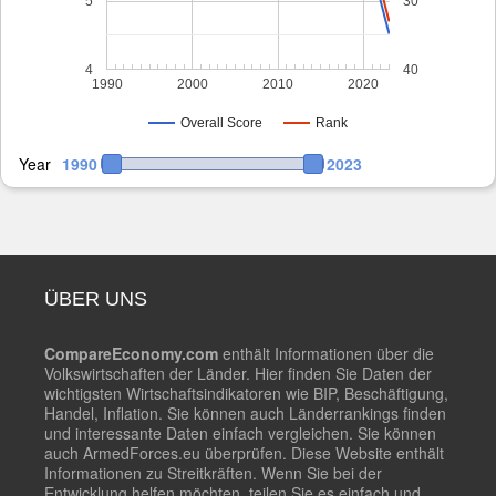
5
30
4
40
1990
2000
2010
2020
Overall Score
Rank
Year
1990
2023
ÜBER UNS
CompareEconomy.com
enthält Informationen über die
Volkswirtschaften der Länder. Hier finden Sie Daten der
wichtigsten Wirtschaftsindikatoren wie BIP, Beschäftigung,
Handel, Inflation. Sie können auch Länderrankings finden
und interessante Daten einfach vergleichen. Sie können
auch ArmedForces.eu überprüfen. Diese Website enthält
Informationen zu Streitkräften. Wenn Sie bei der
Entwicklung helfen möchten, teilen Sie es einfach und