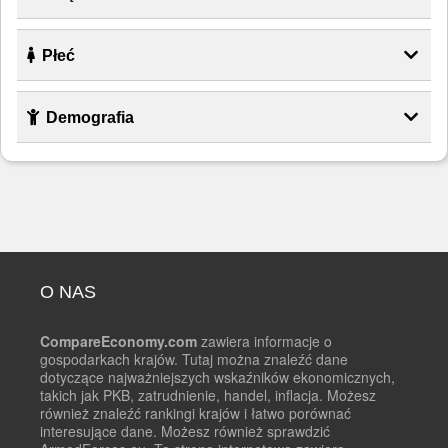
Płeć
Demografia
O NAS
CompareEconomy.com
zawiera informacje o
gospodarkach krajów. Tutaj można znaleźć dane
dotyczące najważniejszych wskaźników ekonomicznych,
takich jak PKB, zatrudnienie, handel, inflacja. Możesz
również znaleźć rankingi krajów i łatwo porównać
interesujące dane. Możesz również sprawdzić