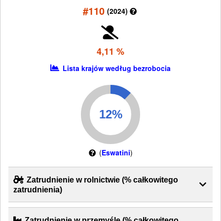
#110
(2024)
4,11 %
Lista krajów według bezrobocia
(
Eswatini
)
Zatrudnienie w rolnictwie (% całkowitego
zatrudnienia)
Zatrudnienie w przemyśle (% całkowitego