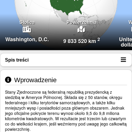
Stolica
Powierzchnia
W
Washington, D.C.
Unit
2
9 833 520 km
doll
Spis treści
Wprowadzenie
Stany Zjednoczone są federalną republiką prezydencką z
siedzibą w Ameryce Północnej. Składa się z 50 stanów, okręgu
federalnego i kilku terytoriów samorządowych, a także kilku
mniejszych wysp i posiadłości poza głównym obszarem. Jednak
jego oficjalne pokrycie terenu wynosi około 9,5 do 9,8 miliona
kilometrów kwadratowych. W rezultacie jest trzecim lub czwartym
co do wielkości krajem, jeśli weźmiemy pod uwagę jego całkowitą
powierzchnię.