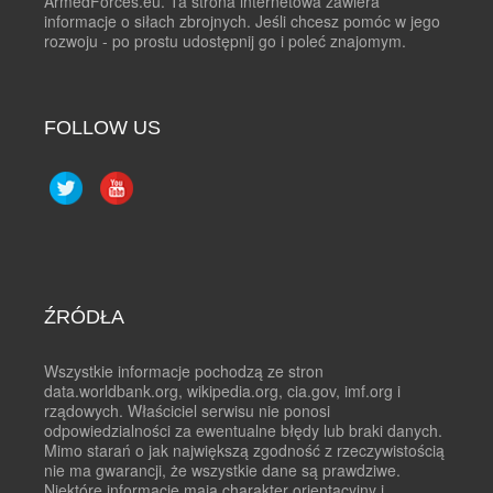
ArmedForces.eu. Ta strona internetowa zawiera
informacje o siłach zbrojnych. Jeśli chcesz pomóc w jego
rozwoju - po prostu udostępnij go i poleć znajomym.
FOLLOW US
ŹRÓDŁA
Wszystkie informacje pochodzą ze stron
data.worldbank.org, wikipedia.org, cia.gov, imf.org i
rządowych. Właściciel serwisu nie ponosi
odpowiedzialności za ewentualne błędy lub braki danych.
Mimo starań o jak największą zgodność z rzeczywistością
nie ma gwarancji, że wszystkie dane są prawdziwe.
Niektóre informacje mają charakter orientacyjny i