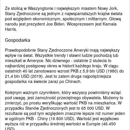
Ze stolicą w Waszyngtonie i największym miastem Nowy Jork,
Stany Zjednoczone są jednym z najwspanialszych krajów świata
pod względem ekonomicznym, społecznym i militarnym. Głową
narodu jest prezydent Joe Biden. Wiceprezesem jest Kamala
Harris.
Gospodarka
Prawdopodobnie Stany Zjednoczone Ameryki mają największy
wpływ na świat. Wszystkie trendy i sławni ludzie pochodzą lub
mieszkali w Ameryce. Nic dziwnego - ostatnie 2 stulecia to
najbardziej postępowy okres w historii każdego kraju. W ciągu
ostatnich 40 lat zanotowano wzrost PKB z 5,9 bln USD (1980) do
21,4 bln USD (2019). Jest to zatem druga najpotężniejsza
gospodarka na świecie zaraz po Chinach.
Kolejnym ważnym czynnikiem, który wszyscy powinniśmy wziąć
pod uwagę, jest zamożność przeciętnego obywatela. Możemy to
zmierzyć, po prostu weryfikując wartość PKB na mieszkańca. W
przypadku Stanów Zjednoczonych jest to 65 000 USD. W
rezultacie są pod tym względem znacznie lepsze niż numer jeden
w ogólnym PKB - Chiny (16 800 USD). Wartość jest wyjątkowo
wyższa niż w przypadku średniej wartości w Europie (46.450
USD).