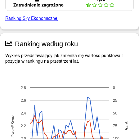
Zatrudnienie zagrożone
Ranking Siły Ekonomicznej
Ranking według roku
Wykres przedstawiający jak zmieniła się wartość punktowa i
pozycja w rankingu na przestrzeni lat.
2.8
0
2.6
25
2.4
50
Overall Score
Rank
2.2
75
2.0
100