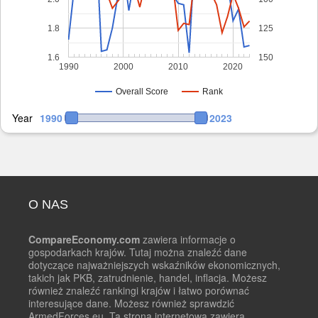
1.8
125
1.6
150
1990
2000
2010
2020
Overall Score
Rank
Year
1990
2023
O NAS
CompareEconomy.com
zawiera informacje o
gospodarkach krajów. Tutaj można znaleźć dane
dotyczące najważniejszych wskaźników ekonomicznych,
takich jak PKB, zatrudnienie, handel, inflacja. Możesz
również znaleźć rankingi krajów i łatwo porównać
interesujące dane. Możesz również sprawdzić
ArmedForces.eu. Ta strona internetowa zawiera