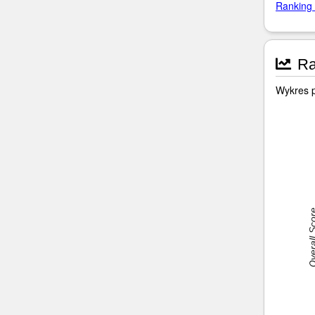
Ranking 
Ra
Wykres p
Overall 