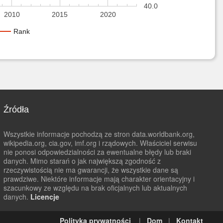
40.0
2010
2015
2020
Rank
Źródła
Wszystkie informacje pochodzą ze stron data.worldbank.org,
wikipedia.org, cia.gov, imf.org i rządowych. Właściciel serwisu
nie ponosi odpowiedzialności za ewentualne błędy lub braki
danych. Mimo starań o jak największą zgodność z
rzeczywistością nie ma gwarancji, że wszystkie dane są
prawdziwe. Niektóre informacje mają charakter orientacyjny i
szacunkowy ze względu na brak oficjalnych lub aktualnych
danych.
Licencje
Polityka prywatności
|
Dom
|
Kontakt