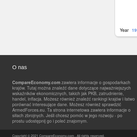
Year
19
O nas
CompareEconomy.com
zawiera informacje o gospodarkach
krajów. Tutaj można znaleźć dane dotyczące najważniejszych
wskaźników ekonomicznych, takich jak PKB, zatrudnienie,
handel, inflacja. Możesz również znaleźć rankingi krajów i łatwo
porównać interesujące dane. Możesz również sprawdzić
ArmedForces.eu. Ta strona internetowa zawiera informacje o
siłach zbrojnych. Jeśli chcesz pomóc w jego rozwoju - po
prostu udostępnij go i poleć znajomym.
Copyright © 2021 CompareEconomy.com . All rights reserved.