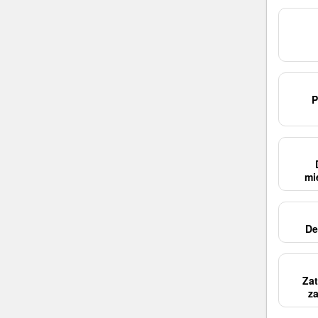
P
mi
De
Zat
z