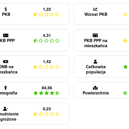
1,22
PKB
Wzrost PKB
4,31
KB PPP
PKB PPP na
mieszkańca
1,42
DNB na
Całkowita
eszkańca
populacja
84,56
mografia
Powierzchnia
0,23
rudnienie
agrożone