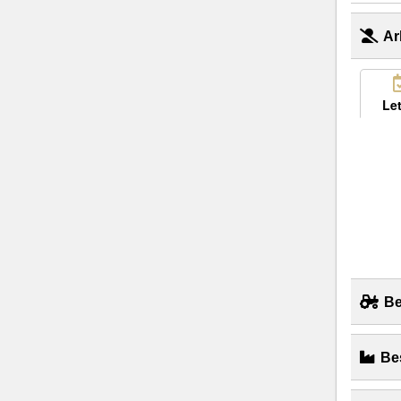
Ar
Let
Be
Bes