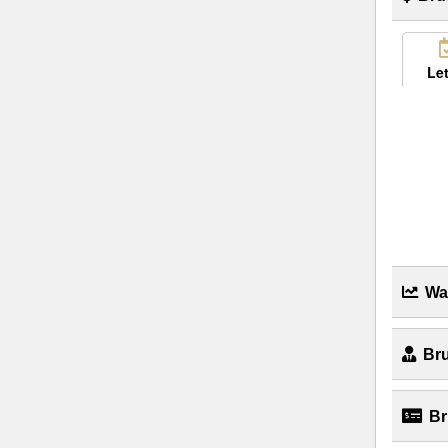
Let
Wac
Bru
Br