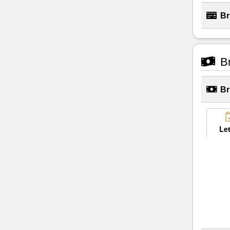
Br
Br
Br
Let