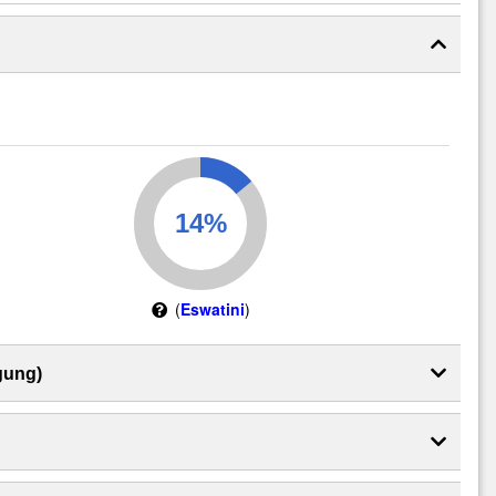
(
Eswatini
)
gung)