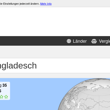
e-Einstellungen jederzeit ändern.
Mehr Info
Länder
Vergl
gladesch
ng
35
6