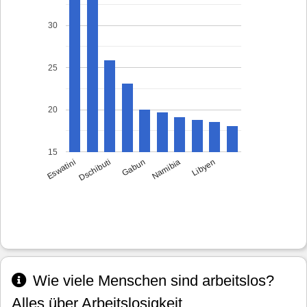
30
25
20
15
Eswatini
Dschibuti
Gabun
Namibia
Libyen
Wie viele Menschen sind arbeitslos?
Alles über Arbeitslosigkeit