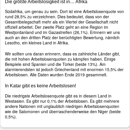
Die größte Arbeitslosigkeit ist in… Afrika
Südafrika, um genau zu sein. Dort ist eine Arbeitslosenquote von
rund 28,5% zu verzeichnen. Dies bedeutet, dass von der
Gesamtbelegschaft mehr als ein Viertel der Gesellschaft nicht
offiziell arbeitet. Der zweite Platz geht an eine Region im
Westjordanland und im Gazastreifen (26,1%). Erinnern wir uns
auch an den dritten Platz der berüchtigten Bewertung, nämlich
Lesotho, ein kleines Land in Afrika.
Wir sollten uns daran erinnern, dass es zahlreiche Länder gibt,
die mit hohen Arbeitslosenquoten zu kämpfen haben. Einige
Beispiele sind Spanien und die Türkei (beide 13%). Am
alarmierendsten ist jedoch Griechenland mit enormen 15,5% der
Arbeitslosen. Alle Daten wurden Ende 2019 gesammelt.
In Katar gibt es keine Arbeitslosen!
Die niedrigste Arbeitslosenquote gibt es in diesem Land in
Westasien. Es gibt nur 0,1% der Arbeitslosen. Es gibt mehrere
andere Nationen mit unglaublich niedrigen Arbeitslosenquoten
wie die Salomonen und überraschenderweise den Niger (beide
0,5%).