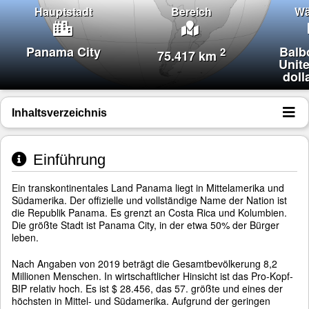
Hauptstadt
Bereich
Wä
Panama City
Balb
2
75.417 km
Unit
doll
Inhaltsverzeichnis
Einführung
Ein transkontinentales Land Panama liegt in Mittelamerika und
Südamerika. Der offizielle und vollständige Name der Nation ist
die Republik Panama. Es grenzt an Costa Rica und Kolumbien.
Die größte Stadt ist Panama City, in der etwa 50% der Bürger
leben.
Nach Angaben von 2019 beträgt die Gesamtbevölkerung 8,2
Millionen Menschen. In wirtschaftlicher Hinsicht ist das Pro-Kopf-
BIP relativ hoch. Es ist $ 28.456, das 57. größte und eines der
höchsten in Mittel- und Südamerika. Aufgrund der geringen