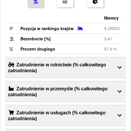
Niemcy
U
4 (2023)
-
Pozycja w rankingu krajów
Bezrobocie [%]
3,41
5
Procent drugiego
57.6 %
1
Zatrudnienie w rolnictwie (% całkowitego
zatrudnienia)
Zatrudnienie w przemyśle (% całkowitego
zatrudnienia)
Zatrudnienie w usługach (% całkowitego
zatrudnienia)