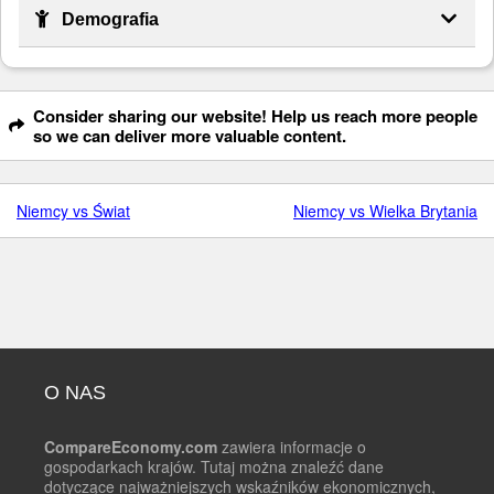
Demografia
Consider sharing our website! Help us reach more people
so we can deliver more valuable content.
Niemcy vs Świat
Niemcy vs Wielka Brytania
O NAS
CompareEconomy.com
zawiera informacje o
gospodarkach krajów. Tutaj można znaleźć dane
dotyczące najważniejszych wskaźników ekonomicznych,