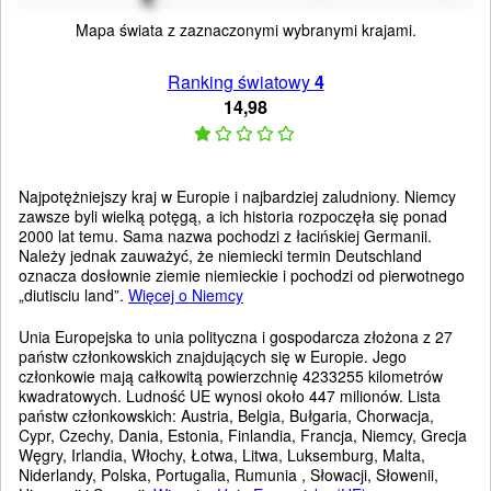
Mapa świata z zaznaczonymi wybranymi krajami.
Ranking światowy
4
14,98
Najpotężniejszy kraj w Europie i najbardziej zaludniony. Niemcy
zawsze byli wielką potęgą, a ich historia rozpoczęła się ponad
2000 lat temu. Sama nazwa pochodzi z łacińskiej Germanii.
Należy jednak zauważyć, że niemiecki termin Deutschland
oznacza dosłownie ziemie niemieckie i pochodzi od pierwotnego
„diutisciu land”.
Więcej o Niemcy
Unia Europejska to unia polityczna i gospodarcza złożona z 27
państw członkowskich znajdujących się w Europie. Jego
członkowie mają całkowitą powierzchnię 4233255 kilometrów
kwadratowych. Ludność UE wynosi około 447 milionów. Lista
państw członkowskich: Austria, Belgia, Bułgaria, Chorwacja,
Cypr, Czechy, Dania, Estonia, Finlandia, Francja, Niemcy, Grecja
Węgry, Irlandia, Włochy, Łotwa, Litwa, Luksemburg, Malta,
Niderlandy, Polska, Portugalia, Rumunia , Słowacji, Słowenii,