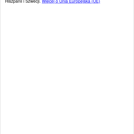
Hiszpanii i Szwecji.
Więcej o Unia Europejska (UE)