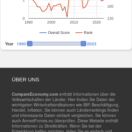
1
100
0
120
1990
2000
2010
2020
Overall Score
Rank
Year
1990
2023
ÜBER UNS
CompareEconomy.com
enthält Informationen über die
Volkswirtschaften der Länder. Hier finden Sie Daten der
wichtigsten Wirtschaftsindikatoren wie BIP, Beschäftigung,
Handel, Inflation. Sie können auch Länderrankings finden
und interessante Daten einfach vergleichen. Sie können
auch ArmedForces.eu überprüfen. Diese Website enthält
Informationen zu Streitkräften. Wenn Sie bei der
Entwicklung helfen möchten, teilen Sie es einfach und