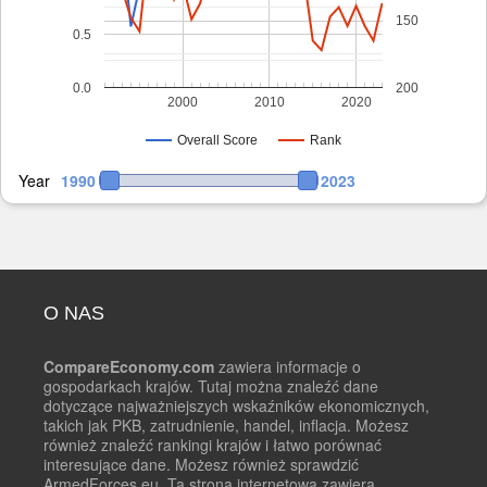
150
0.5
0.0
200
2000
2010
2020
Overall Score
Rank
Year
1990
2023
O NAS
CompareEconomy.com
zawiera informacje o
gospodarkach krajów. Tutaj można znaleźć dane
dotyczące najważniejszych wskaźników ekonomicznych,
takich jak PKB, zatrudnienie, handel, inflacja. Możesz
również znaleźć rankingi krajów i łatwo porównać
interesujące dane. Możesz również sprawdzić
ArmedForces.eu. Ta strona internetowa zawiera