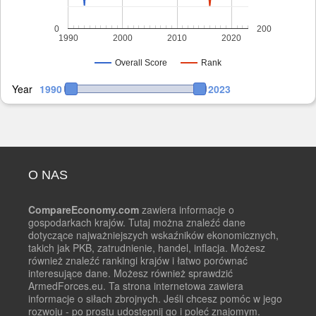
0
200
1990
2000
2010
2020
Overall Score
Rank
Year
1990
2023
O NAS
CompareEconomy.com
zawiera informacje o
gospodarkach krajów. Tutaj można znaleźć dane
dotyczące najważniejszych wskaźników ekonomicznych,
takich jak PKB, zatrudnienie, handel, inflacja. Możesz
również znaleźć rankingi krajów i łatwo porównać
interesujące dane. Możesz również sprawdzić
ArmedForces.eu. Ta strona internetowa zawiera
informacje o siłach zbrojnych. Jeśli chcesz pomóc w jego
rozwoju - po prostu udostępnij go i poleć znajomym.