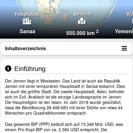
Hauptstadt
Bereich
Wä
Sanaa
Yemeni
2
555.000 km
Inhaltsverzeichnis
Einführung
Der Jemen liegt in Westasien. Das Land ist auch als Republik
Jemen mit einer temporären Hauptstadt in Sanaa bekannt. Dies
ist auch die größte Stadt. Die zweite Hauptstadt, Aden, befindet
sich im Exil. Arabisch ist die einzige Landessprache im Jemen.
Die Hauptreligion ist der Islam. im Jahr 2018 wurde geschätzt,
dass die Bevölkerung 28.498.683 mit einer Dichte von etwa 44
Menschen pro Quadratkilometer entsprach.
Das gesamte BIP (PPP) beläuft sich auf 73,348 Mrd. USD, was
einem Pro-Kopf-BIP von ca. 2.380 USD entspricht. Die