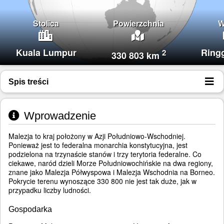
Stolica
Powierzchnia
W
Kuala Lumpur
Ring
2
330 803 km
Spis treści
Wprowadzenie
Malezja to kraj położony w Azji Południowo-Wschodniej.
Ponieważ jest to federalna monarchia konstytucyjna, jest
podzielona na trzynaście stanów i trzy terytoria federalne. Co
ciekawe, naród dzieli Morze Południowochińskie na dwa regiony,
znane jako Malezja Półwyspowa i Malezja Wschodnia na Borneo.
Pokrycie terenu wynoszące 330 800 nie jest tak duże, jak w
przypadku liczby ludności.
Gospodarka