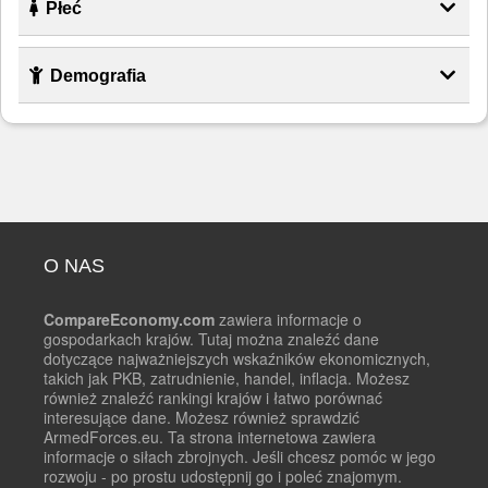
Płeć
Demografia
O NAS
CompareEconomy.com
zawiera informacje o
gospodarkach krajów. Tutaj można znaleźć dane
dotyczące najważniejszych wskaźników ekonomicznych,
takich jak PKB, zatrudnienie, handel, inflacja. Możesz
również znaleźć rankingi krajów i łatwo porównać
interesujące dane. Możesz również sprawdzić
ArmedForces.eu. Ta strona internetowa zawiera
informacje o siłach zbrojnych. Jeśli chcesz pomóc w jego
rozwoju - po prostu udostępnij go i poleć znajomym.