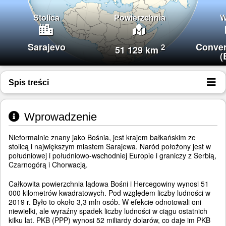
Stolica
Powierzchnia
W
Sarajevo
Conver
2
51 129 km
(
Spis treści
Wprowadzenie
Nieformalnie znany jako Bośnia, jest krajem bałkańskim ze
stolicą i największym miastem Sarajewa. Naród położony jest w
południowej i południowo-wschodniej Europie i graniczy z Serbią,
Czarnogórą i Chorwacją.
Całkowita powierzchnia lądowa Bośni i Hercegowiny wynosi 51
000 kilometrów kwadratowych. Pod względem liczby ludności w
2019 r. Było to około 3,3 mln osób. W efekcie odnotowali oni
niewielki, ale wyraźny spadek liczby ludności w ciągu ostatnich
kilku lat. PKB (PPP) wynosi 52 miliardy dolarów, co daje im PKB