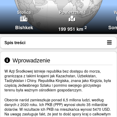
Stolica
Powierzchnia
W
Bishkek
Som
2
199 951 km
Spis treści
Wprowadzenie
W Azji Środkowej istnieje republika bez dostępu do morza,
granicząca z takimi krajami jak Kazachstan, Uzbekistan,
Tadżykistan i Chiny. Republika Kirgiska, znana jako Kirgizia, była
częścią Jedwabnego Szlaku i pomimo swojego górzystego
terenu była ważnym ośrodkiem gospodarczym.
Obecnie naród zamieszkuje ponad 6,5 miliona ludzi, według
danych z 2020 roku. Ich PKB (PPP) wynosi około 35 miliardów
dolarów. W rezultacie ich PKB na mieszkańca wynosi 5470 USD.
Na uwagę zasługuje fakt, że jest to dość spory kraj o całkowitym